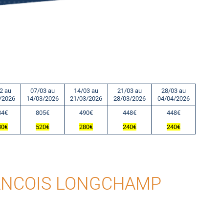
2 au
07/03 au
14/03 au
21/03 au
28/03 au
/2026
14/03/2026
21/03/2026
28/03/2026
04/04/2026
84€
805€
490€
448€
448€
80€
520€
280€
240€
240€
RANCOIS LONGCHAMP