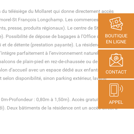
s du télésiège du Mollaret qui donne directement accès
almorel-St François Longchamp. Les commerces sont sur
nts, presse, produits régionaux). Le centre de St François
BOUTIQUE
). Possibilité de dépose de bagages à l’Office de
EN LIGNE
 et de détente (prestation payante). La résidence se
’intègre parfaitement à l’environnement naturel de la
 balcons de plain-pied en rez-de-chaussée ou de balcons
alon d’accueil avec un espace dédié aux enfants (jeux et
CONTACT
selon disponibilité, sinon parking extérieur, laverie
 10m-Profondeur : 0,80m à 1,50m). Accès gratuit aux
APPEL
di). Deux bâtiments de la résidence ont un accès direct à