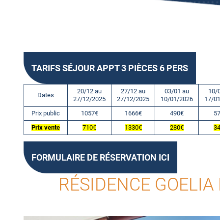
TARIFS SÉJOUR APPT 3 PIÈCES 6 PERS
20/12 au
27/12 au
03/01 au
10/
Dates
27/12/2025
27/12/2025
10/01/2026
17/0
Prix public
1057€
1666€
490€
5
Prix vente
710€
1330€
280€
3
FORMULAIRE DE RÉSERVATION ICI
RÉSIDENCE GOELIA