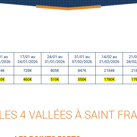
01 au
17/01 au
24/01 au
31/01 au
14/02 au
21/0
1/2026
24/01/2026
31/01/2026
07/02/2026
21/02/2026
28/02
74€
728€
805€
847€
2184€
21
40€
460€
510€
550€
1780€
17
 LES 4 VALLÉES À SAINT F