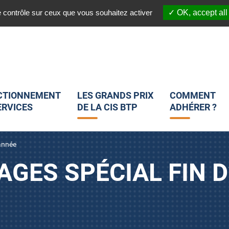
03 20 45 82 25
 :
Nous suivre sur les réseaux sociaux :
e contrôle sur ceux que vous souhaitez activer
OK, accept all
CTIONNEMENT
LES GRANDS PRIX
COMMENT
ERVICES
DE LA CIS BTP
ADHÉRER ?
’année
GES SPÉCIAL FIN 