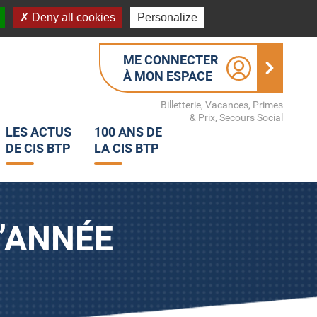
Deny all cookies
Personalize
ME CONNECTER
À MON ESPACE
Billetterie, Vacances, Primes
& Prix, Secours Social
LES ACTUS
100 ANS DE
DE CIS BTP
LA CIS BTP
D’ANNÉE