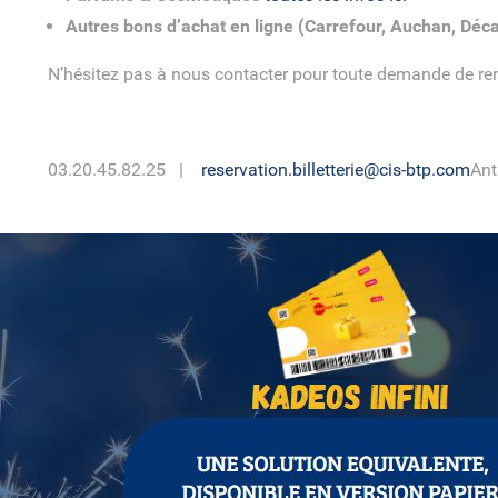
Autres bons d’achat en ligne (Carrefour, Auchan, Déc
N’hésitez pas à nous contacter pour toute demande de r
03.20.45.82.25 |
reservation.billetterie@cis-btp.com
Ant