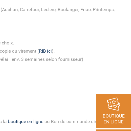
(Auchan, Carrefour, Leclerc, Boulanger, Fnac, Printemps,
 choix.
copie du virement (
RIB ici
).
lai : env. 3 semaines selon fournisseur)
BOUTIQUE
s la
boutique en ligne
ou Bon de commande disponible
EN LIGNE
ici