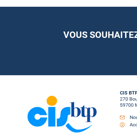
VOUS SOUHAITEZ
CIS BT
270 Bo
59700 M
Nou
Acc