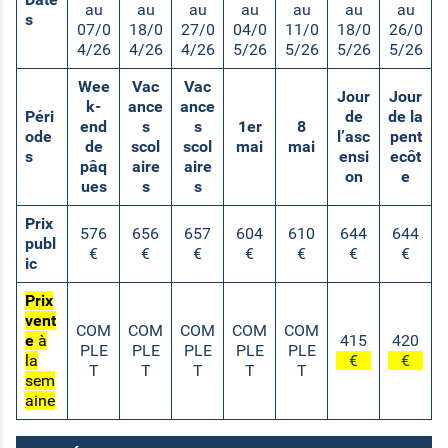
au
au
au
au
au
au
au
s
07/0
18/0
27/0
04/0
11/0
18/0
26/0
4/26
4/26
4/26
5/26
5/26
5/26
5/26
Wee
Vac
Vac
Jour
Jour
k-
ance
ance
Péri
de
de la
end
s
s
1er
8
ode
l’asc
pent
de
scol
scol
mai
mai
s
ensi
ecôt
pâq
aire
aire
on
e
ues
s
s
Prix
576
656
657
604
610
644
644
publ
€
€
€
€
€
€
€
ic
Prix
vent
COM
COM
COM
COM
COM
e
à
415
420
PLE
PLE
PLE
PLE
PLE
la
€
€
T
T
T
T
T
sem
aine