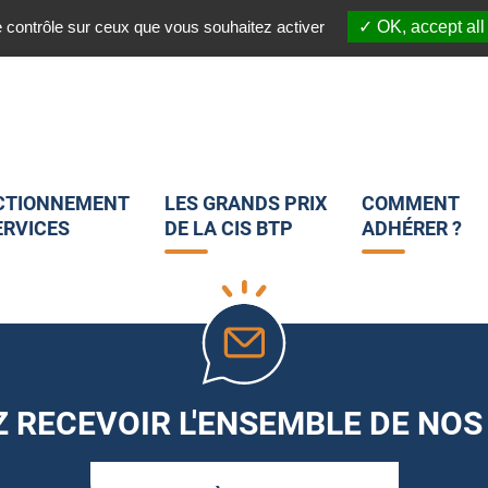
03 20 45 82 25
 :
Nous suivre sur les réseaux sociaux :
e contrôle sur ceux que vous souhaitez activer
OK, accept all
CTIONNEMENT
LES GRANDS PRIX
COMMENT
ERVICES
DE LA CIS BTP
ADHÉRER ?
 RECEVOIR L'ENSEMBLE DE NOS