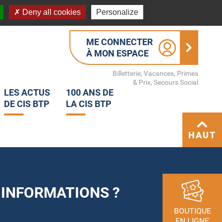
Deny all cookies
Personalize
ME CONNECTER
À MON ESPACE
Billetterie, Vacances, Primes
& Prix, Secours Social
LES ACTUS
100 ANS DE
DE CIS BTP
LA CIS BTP
HAUT
 INFORMATIONS ?
BOUTIQUE
EN LIGNE