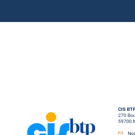
CIS BT
270 Bo
59700 M
Nou