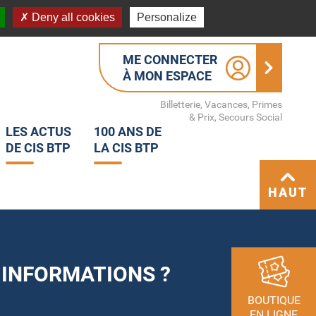
Deny all cookies
Personalize
ME CONNECTER
À MON ESPACE
Billetterie, Vacances, Primes
& Prix, Secours Social
LES ACTUS
100 ANS DE
DE CIS BTP
LA CIS BTP
HAUT
 INFORMATIONS ?
BOUTIQUE
EN LIGNE