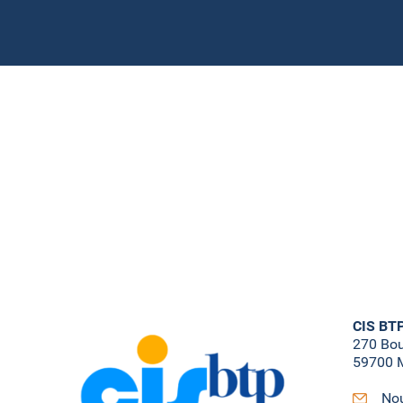
CIS BT
270 Bo
59700 M
Nou