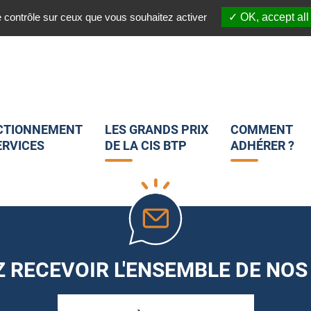
03 20 45 82 25
 :
Nous suivre sur les réseaux sociaux :
e contrôle sur ceux que vous souhaitez activer
OK, accept all
CTIONNEMENT
LES GRANDS PRIX
COMMENT
ERVICES
DE LA CIS BTP
ADHÉRER ?
 RECEVOIR L'ENSEMBLE DE NOS