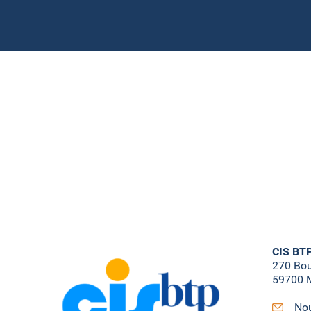
CIS BT
270 Bo
59700 M
Nou