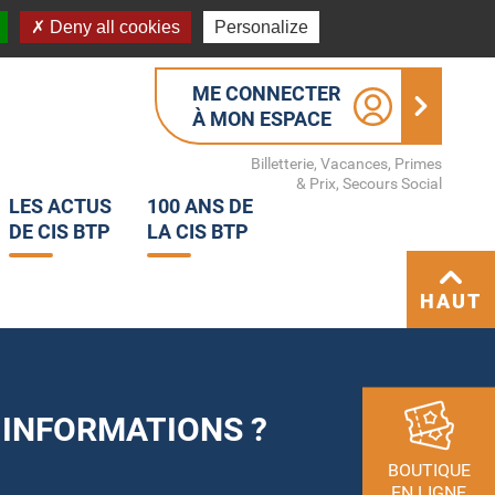
Deny all cookies
Personalize
ME CONNECTER
À MON ESPACE
Billetterie, Vacances, Primes
& Prix, Secours Social
LES ACTUS
100 ANS DE
DE CIS BTP
LA CIS BTP
HAUT
 INFORMATIONS ?
BOUTIQUE
EN LIGNE