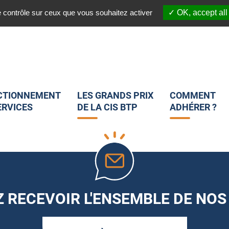
03 20 45 82 25
 :
Nous suivre sur les réseaux sociaux :
e contrôle sur ceux que vous souhaitez activer
OK, accept all
CTIONNEMENT
LES GRANDS PRIX
COMMENT
ERVICES
DE LA CIS BTP
ADHÉRER ?
 RECEVOIR L'ENSEMBLE DE NOS