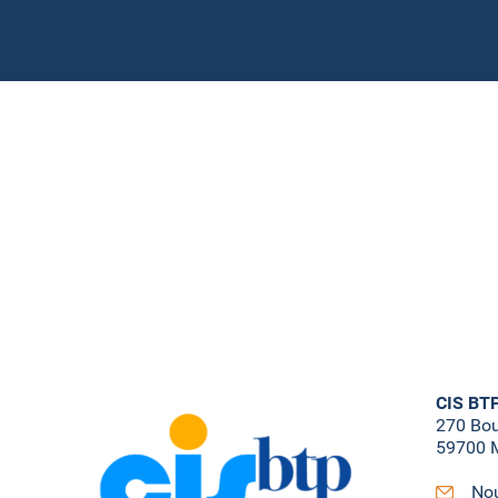
CIS BT
270 Bo
59700 M
Nou