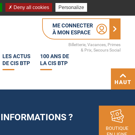
Deny all cookies
Personalize
ME CONNECTER
À MON ESPACE
Billetterie, Vacances, Primes
& Prix, Secours Social
LES ACTUS
100 ANS DE
DE CIS BTP
LA CIS BTP
HAUT
 INFORMATIONS ?
BOUTIQUE
EN LIGNE