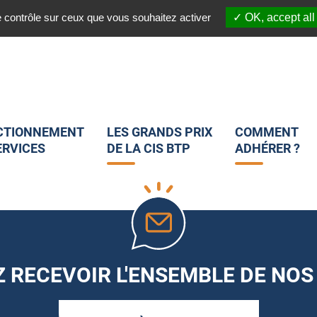
03 20 45 82 25
 :
Nous suivre sur les réseaux sociaux :
e contrôle sur ceux que vous souhaitez activer
OK, accept all
CTIONNEMENT
LES GRANDS PRIX
COMMENT
ERVICES
DE LA CIS BTP
ADHÉRER ?
 RECEVOIR L'ENSEMBLE DE NOS