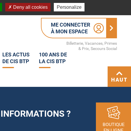
Deny all cookies
Personalize
ME CONNECTER
À MON ESPACE
Billetterie, Vacances, Primes
& Prix, Secours Social
LES ACTUS
100 ANS DE
DE CIS BTP
LA CIS BTP
HAUT
 INFORMATIONS ?
BOUTIQUE
EN LIGNE