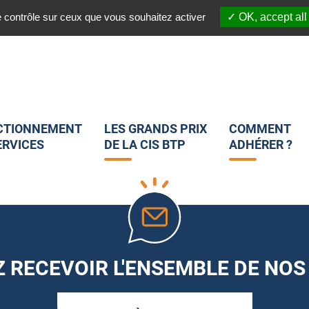
03 20 45 82 25
 :
Nous suivre sur les réseaux sociaux :
e contrôle sur ceux que vous souhaitez activer
OK, accept all
CTIONNEMENT
LES GRANDS PRIX
COMMENT
ERVICES
DE LA CIS BTP
ADHÉRER ?
 RECEVOIR L'ENSEMBLE DE NOS