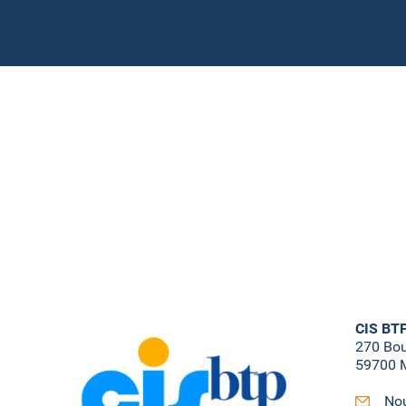
CIS BT
270 Bo
59700 M
Nou