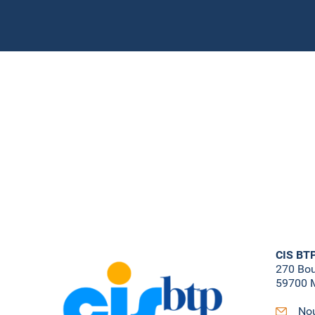
CIS BT
270 Bo
59700 M
Nou