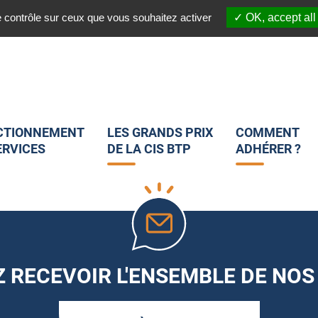
03 20 45 82 25
 :
Nous suivre sur les réseaux sociaux :
e contrôle sur ceux que vous souhaitez activer
OK, accept all
CTIONNEMENT
LES GRANDS PRIX
COMMENT
ERVICES
DE LA CIS BTP
ADHÉRER ?
 RECEVOIR L'ENSEMBLE DE NOS