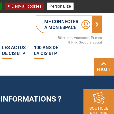
Deny all cookies
Personalize
ME CONNECTER
À MON ESPACE
Billetterie, Vacances, Primes
& Prix, Secours Social
LES ACTUS
100 ANS DE
DE CIS BTP
LA CIS BTP
HAUT
 INFORMATIONS ?
BOUTIQUE
EN LIGNE