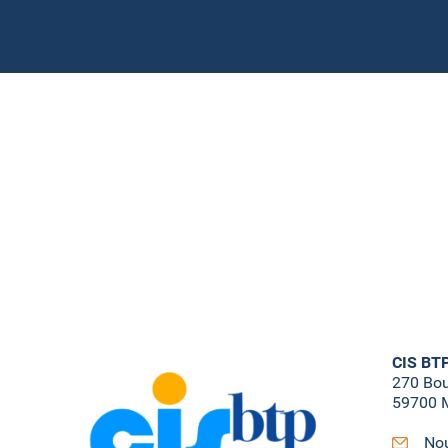
CIS BT
270 Bo
59700 M
Nou