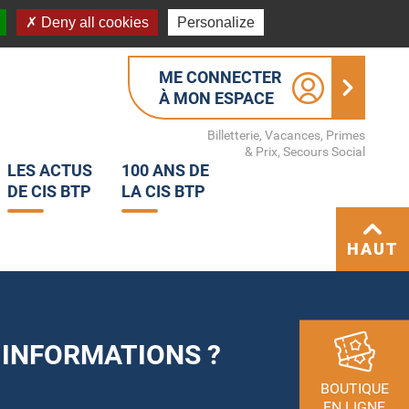
Deny all cookies
Personalize
ME CONNECTER
À MON ESPACE
Billetterie, Vacances, Primes
& Prix, Secours Social
LES ACTUS
100 ANS DE
DE CIS BTP
LA CIS BTP
HAUT
 INFORMATIONS ?
BOUTIQUE
EN LIGNE