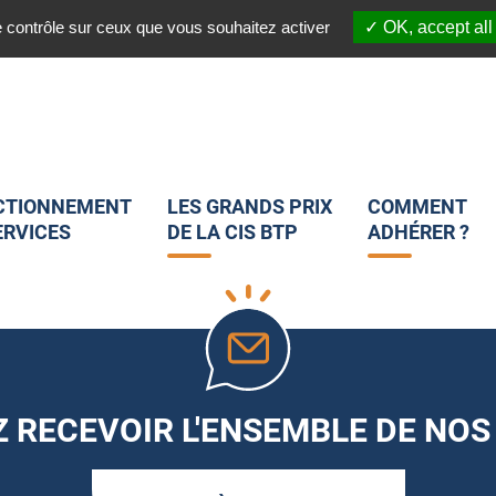
03 20 45 82 25
 :
Nous suivre sur les réseaux sociaux :
e contrôle sur ceux que vous souhaitez activer
OK, accept all
CTIONNEMENT
LES GRANDS PRIX
COMMENT
ERVICES
DE LA CIS BTP
ADHÉRER ?
 RECEVOIR L'ENSEMBLE DE NOS