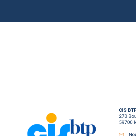
CIS BT
270 Bo
59700 M
Nou