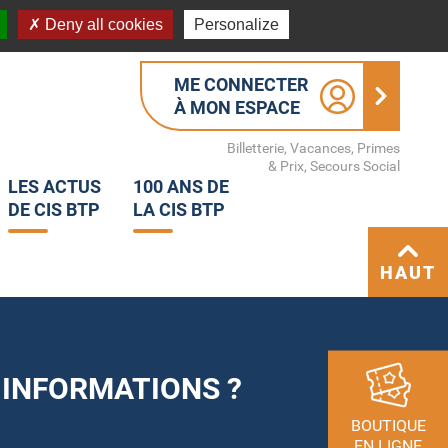
Deny all cookies
Personalize
ME CONNECTER
À MON ESPACE
Billetterie, Vacances, Primes
& Prix, Secours Social
LES ACTUS
100 ANS DE
DE CIS BTP
LA CIS BTP
HAUT
 INFORMATIONS ?
BOUTIQUE
EN LIGNE