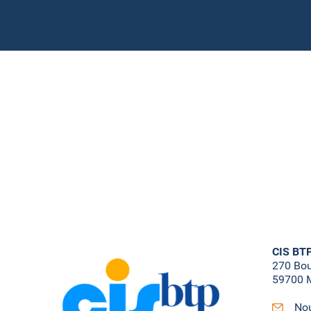
CIS BT
270 Bo
59700 M
Nou