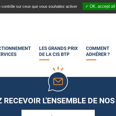
03 20 45 82 25
 :
Nous suivre sur les réseaux sociaux :
e contrôle sur ceux que vous souhaitez activer
OK, accept all
CTIONNEMENT
LES GRANDS PRIX
COMMENT
ERVICES
DE LA CIS BTP
ADHÉRER ?
 RECEVOIR L'ENSEMBLE DE NOS