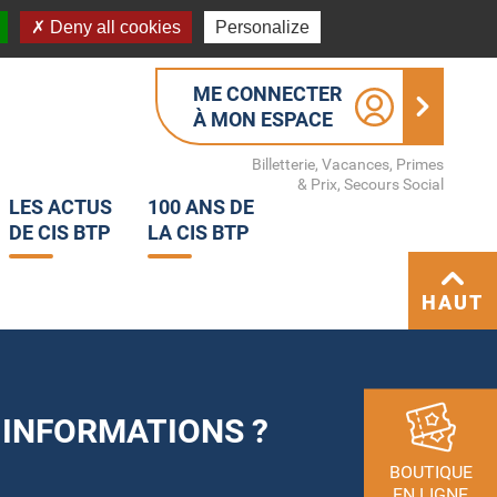
Deny all cookies
Personalize
ME CONNECTER
À MON ESPACE
Billetterie, Vacances, Primes
& Prix, Secours Social
LES ACTUS
100 ANS DE
DE CIS BTP
LA CIS BTP
HAUT
 INFORMATIONS ?
BOUTIQUE
EN LIGNE