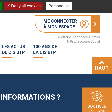
Deny all cookies
Personalize
ME CONNECTER
À MON ESPACE
Billetterie, Vacances, Primes
& Prix, Secours Social
LES ACTUS
100 ANS DE
DE CIS BTP
LA CIS BTP
HAUT
 INFORMATIONS ?
BOUTIQUE
EN LIGNE