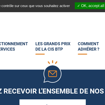
03 20 45 82 25
 :
Nous suivre sur les réseaux sociaux :
e contrôle sur ceux que vous souhaitez activer
OK, accept all
CTIONNEMENT
LES GRANDS PRIX
COMMENT
ERVICES
DE LA CIS BTP
ADHÉRER ?
 RECEVOIR L'ENSEMBLE DE NOS