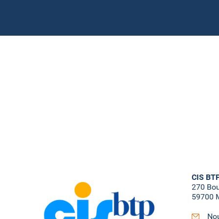
CIS BT
270 Bo
59700 M
Nou