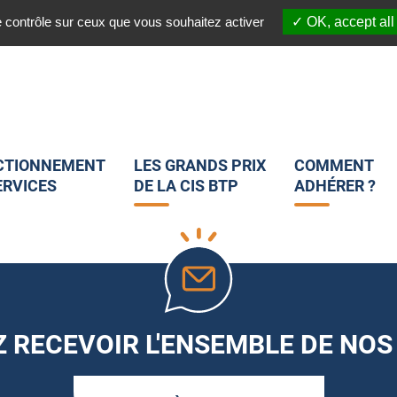
03 20 45 82 25
 :
Nous suivre sur les réseaux sociaux :
e contrôle sur ceux que vous souhaitez activer
OK, accept all
CTIONNEMENT
LES GRANDS PRIX
COMMENT
ERVICES
DE LA CIS BTP
ADHÉRER ?
 RECEVOIR L'ENSEMBLE DE NOS