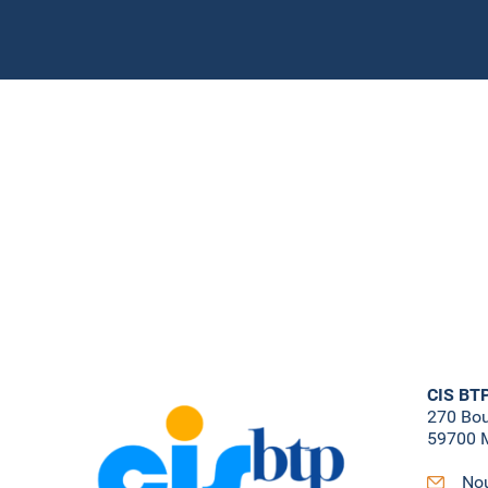
CIS BT
270 Bo
59700 M
Nou