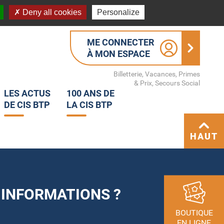
Deny all cookies
Personalize
ME CONNECTER
À MON ESPACE
Billetterie, Vacances, Primes
& Prix, Secours Social
LES ACTUS
100 ANS DE
DE CIS BTP
LA CIS BTP
HAUT
 INFORMATIONS ?
BOUTIQUE
EN LIGNE