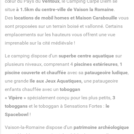
cœur du Pays du
Ventoux
, le Camping Carpe Diem se
situe
à 1.5km du centre-ville de Vaison la Romaine
.
Des
locations de mobil homes et Maison Carabouille
vous
sont proposées sur un terrain boisé et vallonné. Certains
emplacements sur les hauteurs vous offrent une vue
imprenable sur la cité médiévale !
Le camping dispose d’un
superbe centre aquatique
sur
plusieurs niveaux, comprenant 4
piscines extérieures
,
1
piscine couverte et chauffée
avec sa
pataugeoire ludique
,
une grande
Ile aux Jeux Aquatiques,
une pataugeoire
enfants chauffée avec un
toboggan
« Vipère »
spécialement conçu pour les plus petits,
3
toboggans
et le toboggan à Sensations Fortes :
le
Spacebowl
!
Vaison-la-Romaine dispose d’un
patrimoine archéologique