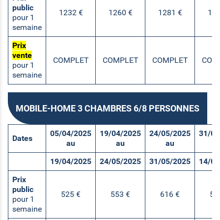
public
1232 €
1260 €
1281 €
144
pour 1
semaine
Prix
vente
COMPLET
COMPLET
COMPLET
COM
pour 1
semaine
MOBILE-HOME 3 CHAMBRES 6/8 PERSONNES
05/04/2025
19/04/2025
24/05/2025
31/05
Dates
au
au
au
a
19/04/2025
24/05/2025
31/05/2025
14/06
Prix
public
525 €
553 €
616 €
53
pour 1
semaine